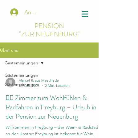
Anmelden
PENSION
"ZUR NEUENBURG"
Über uns
Gästemeinungen
Gästemeinungen
Marcel R. aus Meschede
Gästemeinungen
12. Okt. 2025
2 Min. Lesezeit
🚴‍♀️ Zimmer zum Wohlfühlen &
Radfahren in Freyburg – Urlaub in
der Pension zur Neuenburg
Willkommen in Freyburg – der Wein- & Radstadt
an der Unstrut Freyburg ist bekannt für Wein,