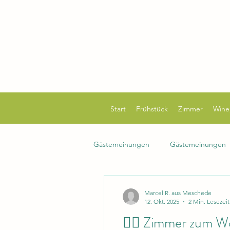
Start
Frühstück
Zimmer
Wine
Gästemeinungen
Gästemeinungen
Marcel R. aus Meschede
12. Okt. 2025
2 Min. Lesezeit
🚴‍♀️ Zimmer zum W