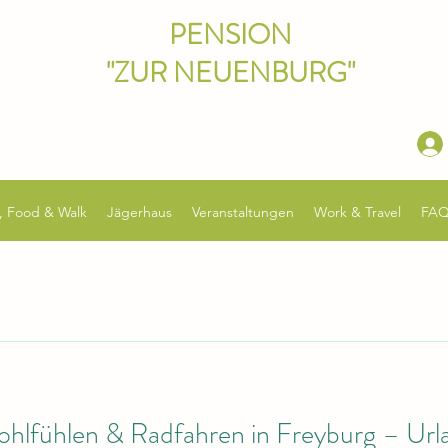
PENSION
"ZUR NEUENBURG"
, Food & Walk
Jägerhaus
Veranstaltungen
Work & Travel
FA
ohlfühlen & Radfahren in Freyburg – Urla