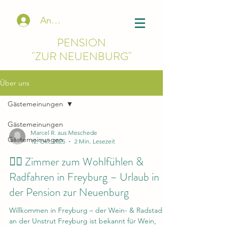
Anmelden
PENSION
"ZUR NEUENBURG"
Über uns
Gästemeinungen
Gästemeinungen
Marcel R. aus Meschede
Gästemeinungen
12. Okt. 2025
2 Min. Lesezeit
🚴‍♀️ Zimmer zum Wohlfühlen &
Radfahren in Freyburg – Urlaub in
der Pension zur Neuenburg
Willkommen in Freyburg – der Wein- & Radstadt
an der Unstrut Freyburg ist bekannt für Wein,