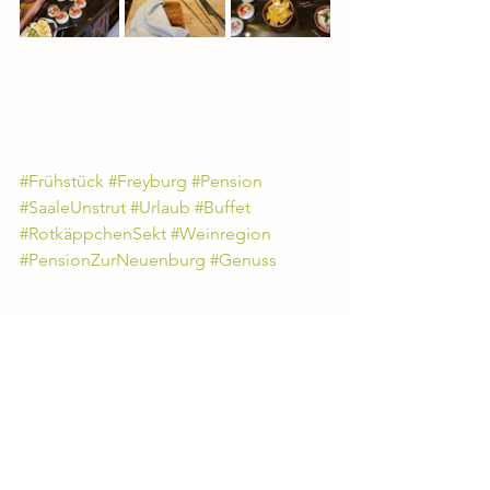
#Frühstück
#Freyburg
#Pension
#SaaleUnstrut
#Urlaub
#Buffet
#RotkäppchenSekt
#Weinregion
#PensionZurNeuenburg
#Genuss
Frühstück
Freyburg
Pension
SaaleUnstrut
Urlaub
Buffet
RotkäppchenSekt
Weinregion
PensionZurNeuenburg
Genuss
Gästemeinungen