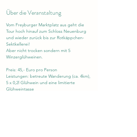
Über die Veranstaltung
Vom Freyburger Marktplatz aus geht die 
Tour hoch hinauf zum Schloss Neuenburg 
und wieder zurück bis zur Rotkäppchen-
Sektkellerei!
Aber nicht trocken sondern mit 5 
Winzerglühweinen.
Preis: 45,- Euro pro Person
Leistungen: betreute Wanderung (ca. 4km), 
5 x 0,2l Glühwein und eine limitierte 
Glühweintasse
Achtung: Der Freyburger Winterzauber 
lädt anschließend zum Verweilen ein!