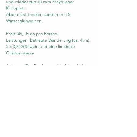
und wieder zurück zum Freyburger 
Kirchplatz. 
Aber nicht trocken sondern mit 5 
Winzerglühweinen.
Preis: 45,- Euro pro Person
Leistungen: betreute Wanderung (ca. 4km), 
5 x 0,2l Glühwein und eine limitierte 
Glühweintasse
Achtung: Das Freyburger Abglühen lädt 
anschließend zum Verweilen ein!
Diese Veranstaltung teilen